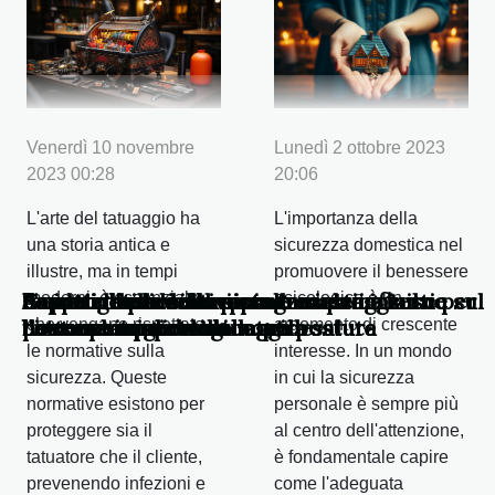
Venerdì 10 novembre
Lunedì 2 ottobre 2023
2023 00:28
20:06
L'arte del tatuaggio ha
L'importanza della
una storia antica e
sicurezza domestica nel
illustre, ma in tempi
promuovere il benessere
Scopri come le scarpe con rialzo interno
Guida all'uso delle pistole massaggianti per
Le normative sulla sicurezza per
Impatto della sicurezza domestica sul
Aspetti medici del vaping: come influisce sul
3 consigli preventivi contro
moderni, è essenziale
psicologico è un
possono migliorare la tua postura
il recupero sportivo
l'attrezzatura da tatuaggio
benessere psicologico
nostro corpo e sulla nostra salute
l'invecchiamento della pelle
che vengano rispettate
argomento di crescente
le normative sulla
interesse. In un mondo
sicurezza. Queste
in cui la sicurezza
normative esistono per
personale è sempre più
proteggere sia il
al centro dell'attenzione,
tatuatore che il cliente,
è fondamentale capire
prevenendo infezioni e
come l'adeguata