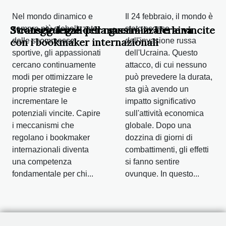
Nel mondo dinamico e
Il 24 febbraio, il mondo è
Strategie legali per massimizzare le vincite
3 conseguenze della guerra in Ucraina
sempre più globalizzato
stato scosso
con i bookmaker internazionali
delle scommesse
dall'invasione russa
sportive, gli appassionati
dell'Ucraina. Questo
cercano continuamente
attacco, di cui nessuno
modi per ottimizzare le
può prevedere la durata,
proprie strategie e
sta già avendo un
incrementare le
impatto significativo
potenziali vincite. Capire
sull'attività economica
i meccanismi che
globale. Dopo una
regolano i bookmaker
dozzina di giorni di
internazionali diventa
combattimenti, gli effetti
una competenza
si fanno sentire
fondamentale per chi...
ovunque. In questo...