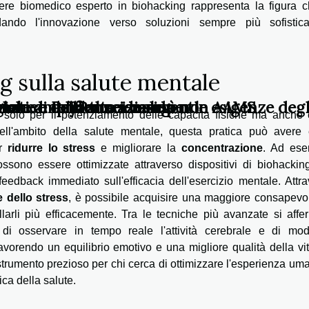
nere biomedico esperto in biohacking rappresenta la figura c
uidando l'innovazione verso soluzioni sempre più sofistic
g sulla salute mentale
ulare amplificato ideale per le esigenze degl
 ruolo di PayPal nei casinò non AAMS
ogiche e tendenze emergenti
rmatico della tua azienda
 solo per il potenziamento delle capacità fisiche ma anche
ll'ambito della salute mentale, questa pratica può avere ef
er
ridurre lo stress
e migliorare la
concentrazione
. Ad ese
ssono essere ottimizzate attraverso dispositivi di biohackin
eedback immediato sull'efficacia dell'esercizio mentale. Attr
 dello stress
, è possibile acquisire una maggiore consapevo
llarli più efficacemente. Tra le tecniche più avanzate si affe
i osservare in tempo reale l'attività cerebrale e di mod
avorendo un equilibrio emotivo e una migliore qualità della vi
 strumento prezioso per chi cerca di ottimizzare l'esperienza um
ica della salute.