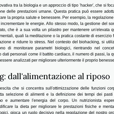
ativa tra la biologia e un approccio di tipo 'hacker', che si foc
azione delle prestazioni umane. Questa pratica può essere adott
orare la propria salute e benessere. Per esempio, la regolazione
e incrementare le energie. Allo stesso modo, la gestione del s
to, che è a sua volta un pilastro per mantenere un'elevata qu
entali, quali la meditazione o la pratica costante di esercizio f
azione e ridurre lo stress. Nel contesto del biohacking, si util
no di monitorare parametri biologici, rientrando nel concet
 dati personali come il battito cardiaco, il numero di passi, la q
o essere analizzati per migliorare ulteriormente il proprio benesse
: dall'alimentazione al riposo
escita che si concentra sull'ottimizzazione delle funzioni co
etta selezione di alimenti e la definizione dei tempi dei past
mo e aumentare l'energia del corpo. Un nutrizionista esper
ficare la dieta per migliorare le prestazioni fisiche e menta
logici, gioca un ruolo decisivo nella regolazione del nostro or