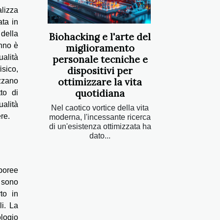
alizza
ata in
 della
Biohacking e l'arte del
onno è
miglioramento
alità
personale tecniche e
isico,
dispositivi per
ottimizzare la vita
izzano
quotidiana
to di
ualità
Nel caotico vortice della vita
re.
moderna, l'incessante ricerca
di un'esistenza ottimizzata ha
dato...
rporee
i sono
to in
li. La
ologio