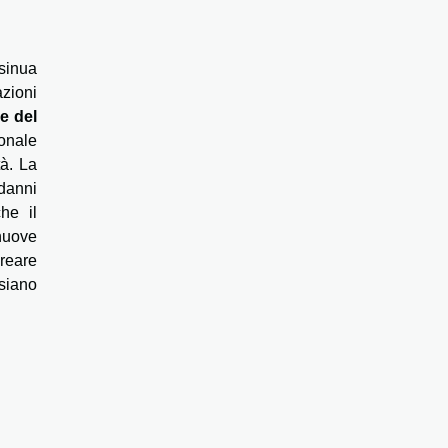
sinua
azioni
e del
sonale
tà. La
danni
he il
 nuove
creare
siano