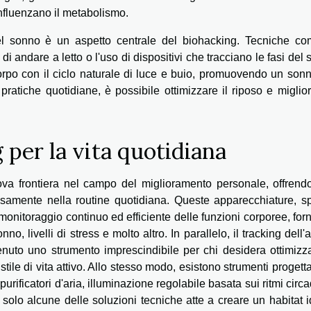
 influenzano il metabolismo.
del sonno è un aspetto centrale del biohacking. Tecniche co
di andare a letto o l'uso di dispositivi che tracciano le fasi del
corpo con il ciclo naturale di luce e buio, promuovendo un son
pratiche quotidiane, è possibile ottimizzare il riposo e miglior
 per la vita quotidiana
ova frontiera nel campo del miglioramento personale, offrend
iosamente nella routine quotidiana. Queste apparecchiature, s
monitoraggio continuo ed efficiente delle funzioni corporee, fo
no, livelli di stress e molto altro. In parallelo, il tracking dell'at
ivenuto uno strumento imprescindibile per chi desidera ottimizz
ile di vita attivo. Allo stesso modo, esistono strumenti progetta
urificatori d'aria, illuminazione regolabile basata sui ritmi circa
 solo alcune delle soluzioni tecniche atte a creare un habitat 