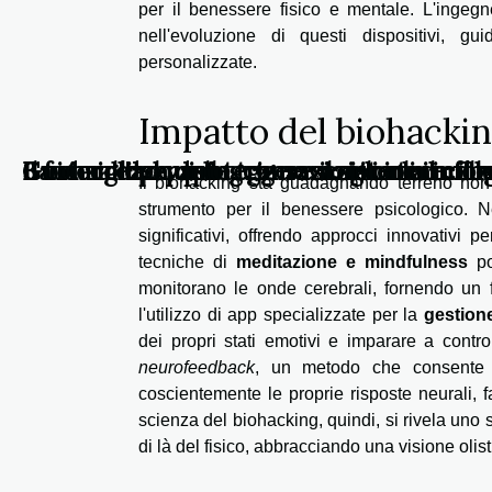
per il benessere fisico e mentale. L'ingeg
nell'evoluzione di questi dispositivi, g
personalizzate.
Impatto del biohackin
Guida all'acquisto: come scegliere il cell
La sicurezza delle transazioni online: il
Il futuro del vaping: innovazioni tecnol
3 consigli per proteggere il sistema info
Il biohacking sta guadagnando terreno non
strumento per il benessere psicologico. Ne
significativi, offrendo approcci innovativi p
tecniche di
meditazione e mindfulness
po
monitorano le onde cerebrali, fornendo un f
l'utilizzo di app specializzate per la
gestione
dei propri stati emotivi e imparare a contro
neurofeedback
, un metodo che consente d
coscientemente le proprie risposte neurali, f
scienza del biohacking, quindi, si rivela uno
di là del fisico, abbracciando una visione olist