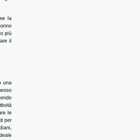
me la
 sonno
no più
are il
o una
pesso
rnendo
tività
are le
ti per
diani,
ideale