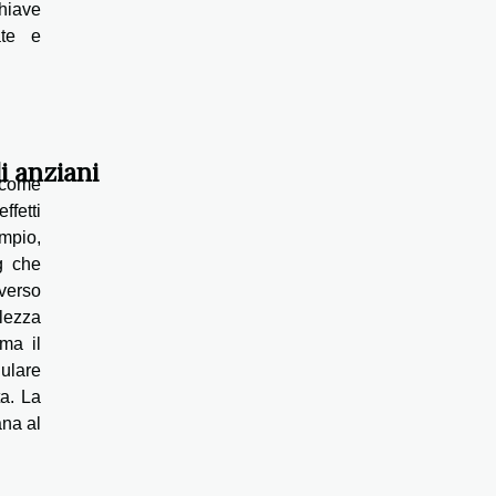
hiave
ate e
i anziani
 come
fetti
mpio,
g che
averso
lezza
rma il
ulare
ta. La
ana al