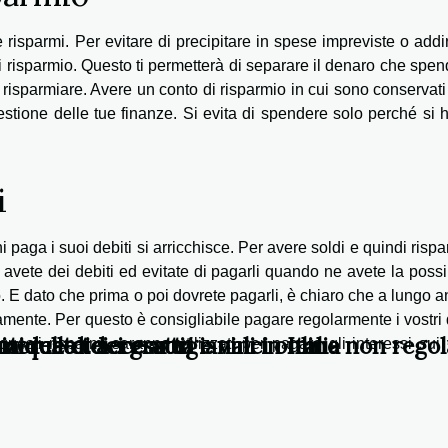
risparmi. Per evitare di precipitare in spese impreviste o addir
i risparmio. Questo ti permetterà di separare il denaro che spen
risparmiare. Avere un conto di risparmio in cui sono conservati 
gestione delle tue finanze. Si evita di spendere solo perché si
i
paga i suoi debiti si arricchisce. Per avere soldi e quindi rispa
 avete dei debiti ed evitate di pagarli quando ne avete la possib
. E dato che prima o poi dovrete pagarli, è chiaro che a lungo 
amente. Per questo è consigliabile pagare regolarmente i vostri 
utique di accessori
 delle teiere artigianali in Italia
 mercato dei gratta e vinci online non rego
questi risparmi saranno utilizzati per pagare gli interessi sui 