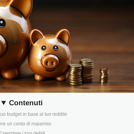
Contenuti
 tuo budget in base al tuo reddito
re un conto di risparmio
Estendere i tuoi debiti