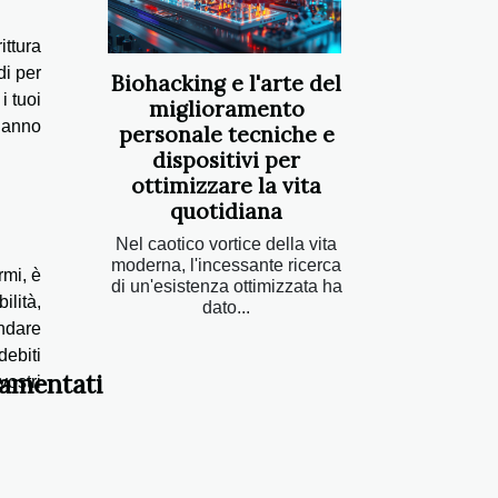
ittura
di per
Biohacking e l'arte del
i tuoi
miglioramento
 hanno
personale tecniche e
dispositivi per
ottimizzare la vita
quotidiana
Nel caotico vortice della vita
moderna, l'incessante ricerca
rmi, è
di un'esistenza ottimizzata ha
ilità,
dato...
andare
debiti
lamentati
vostri