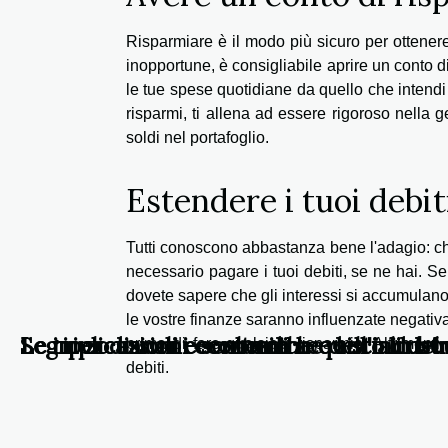
Risparmiare è il modo più sicuro per ottenere 
inopportune, è consigliabile aprire un conto d
le tue spese quotidiane da quello che intendi 
risparmi, ti allena ad essere rigoroso nella 
soldi nel portafoglio.
Estendere i tuoi debit
Tutti conoscono abbastanza bene l'adagio: chi 
necessario pagare i tuoi debiti, se ne hai. Se
dovete sapere che gli interessi si accumulano
le vostre finanze saranno influenzate negativ
Segni zodiacali e scelte di acquisto in bo
Le ripercussioni economiche dell'industria
Le implicazioni economiche e sociali del
prima di fare qualsiasi risparmio. Altrimenti 
debiti.