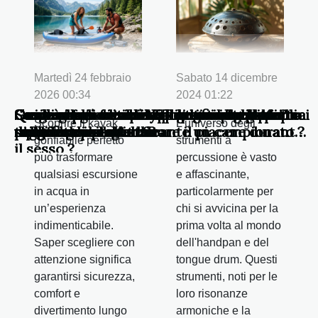
Martedì 24 febbraio
Sabato 14 dicembre
2026 00:34
2024 01:22
Come scegliere il kayak gonfiabile perfetto
Guida alla scelta del tuo primo handpan o
Guadagnare con le NFT : alcuni modi per
Come si fa a far rivivere la grandezza di una
Quali sono i diversi tipi di manette bdsm
Scegliere un casinò online: consigli semplici
Quali sono i criteri importanti per la scelta
Casinò online: impatti positivi e negativi
Come si può smettere di russare a letto?
Scoprire il kayak
L'universo degli
per le tue avventure?
tongue drum
raggiungere l'obiettivo
squadra di basket durante un campionato ?
utilizzate per aumentare il piacere durante
ma efficaci per farlo
di una loop station ?
sull'economia globale
gonfiabile perfetto
strumenti a
il sesso ?
può trasformare
percussione è vasto
qualsiasi escursione
e affascinante,
in acqua in
particolarmente per
un’esperienza
chi si avvicina per la
indimenticabile.
prima volta al mondo
Saper scegliere con
dell'handpan e del
attenzione significa
tongue drum. Questi
garantirsi sicurezza,
strumenti, noti per le
comfort e
loro risonanze
divertimento lungo
armoniche e la