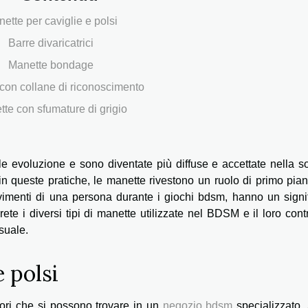
ette per caviglie e polsi
Barre divaricatrici
Manette bondage
con collane di riconoscimento
te con sfumature di grigio
evoluzione e sono diventate più diffuse e accettate nella so
in queste pratiche, le manette rivestono un ruolo di primo pia
imenti di una persona durante i giochi bdsm, hanno un signif
ete i diversi tipi di manette utilizzate nel BDSM e il loro cont
suale.
 polsi
ori che si possono trovare in un
negozio bdsm
specializzato.