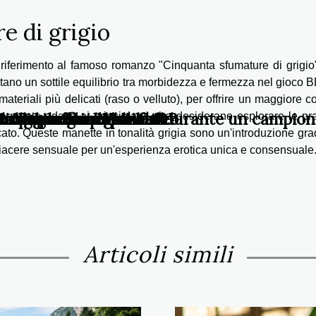
e di grigio
riferimento al famoso romanzo "Cinquanta sfumature di grigio"
ano un sottile equilibrio tra morbidezza e fermezza nel gioco
eriali più delicati (raso o velluto), per offrire un maggiore c
tto per le tue avventure?
n o tongue drum
 raggiungere l'obiettivo
i una squadra di basket durante un campion
ici ma efficaci per farlo
ta di una loop station ?
 sull'economia globale
enza dai social network
larmente adatte ai principianti che desiderano esplorare le pr
to. Queste manette in tonalità grigia sono un'introduzione gr
iacere sensuale per un'esperienza erotica unica e consensuale
Articoli simili