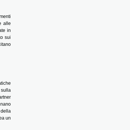
imenti
e alle
te in
to sui
itano
atiche
sulla
rtner
gnano
della
rea un