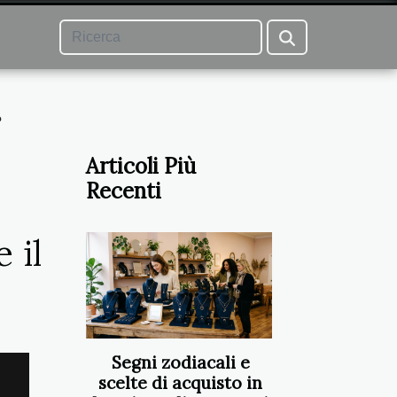
?
Articoli Più
Recenti
 il
Segni zodiacali e
scelte di acquisto in