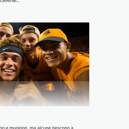
ellente...
no e muoiono, ma alcune riescono a