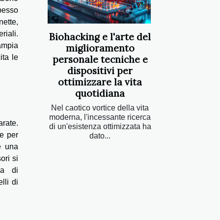
spesso
nette,
riali.
Biohacking e l'arte del
'ampia
miglioramento
ita le
personale tecniche e
dispositivi per
ottimizzare la vita
quotidiana
Nel caotico vortice della vita
moderna, l'incessante ricerca
arate.
di un'esistenza ottimizzata ha
te per
dato...
e una
ori si
za di
lli di