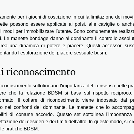
ente per i giochi di costrizione in cui la limitazione dei mov
nette possono essere applicate ai polsi, alle caviglie o anch
di modi per immobilizzare l'utente. Sono comunemente realizza
tenti. Le manette bondage danno al dominante il controllo assolu
rea una dinamica di potere e piacere. Questi accessori susc
imentando l'esplorazione del piacere sessuale bdsm.
di riconoscimento
iconoscimento sottolineano l'importanza del consenso nelle pr
re che la relazione BDSM si basa sul rispetto reciproco, 
mato. Il collare di riconoscimento viene indossato dal pa
to nei confronti del dominante. Le manette che lo accompa
iliti di comune accordo. Questo set sottolinea l'importanza 
azione dei desideri e dei limiti dell'altro. In questo modo, si c
 le pratiche BDSM.