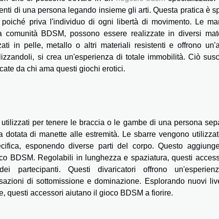
menti di una persona legando insieme gli arti. Questa pratica è 
 poiché priva l'individuo di ogni libertà di movimento. Le ma
ella comunità BDSM, possono essere realizzate in diversi mate
i in pelle, metallo o altri materiali resistenti e offrono un
lizzandoli, si crea un'esperienza di totale immobilità. Ciò susc
cate da chi ama questi giochi erotici.
utilizzati per tenere le braccia o le gambe di una persona sep
 dotata di manette alle estremità. Le sbarre vengono utilizza
pecifica, esponendo diverse parti del corpo. Questo aggiung
ioco BDSM. Regolabili in lunghezza e spaziatura, questi access
ei partecipanti. Questi divaricatori offrono un'esperien
sazioni di sottomissione e dominazione. Esplorando nuovi live
e, questi accessori aiutano il gioco BDSM a fiorire.